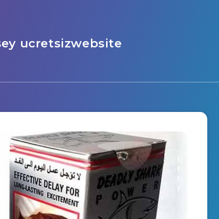
şey ucretsizwebsite