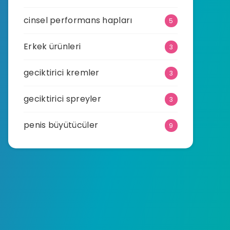
cinsel performans hapları
5
Erkek ürünleri
3
geciktirici kremler
3
geciktirici spreyler
3
penis büyütücüler
9