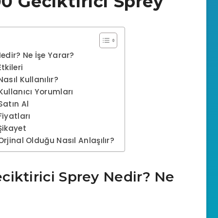
 Geciktirici Sprey
edir? Ne İşe Yarar?
kileri
asıl Kullanılır?
Kullanıcı Yorumları
Satın Al
iyatları
Şikayet
rjinal Olduğu Nasıl Anlaşılır?
iktirici Sprey Nedir? Ne