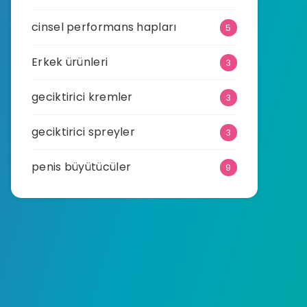
cinsel performans hapları
5
Erkek ürünleri
3
geciktirici kremler
3
geciktirici spreyler
3
penis büyütücüler
9