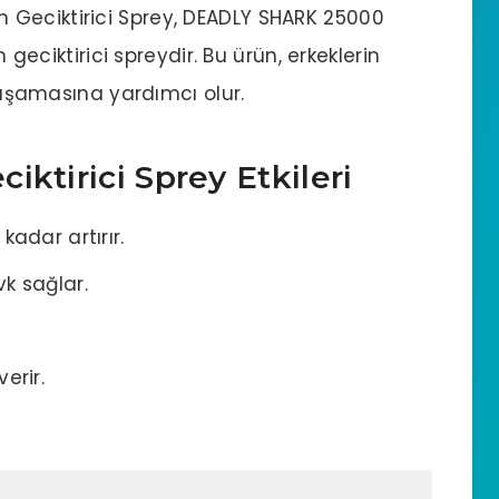
in
Geciktirici Sprey
, DEADLY SHARK 25000
n geciktirici spreydir. Bu ürün, erkeklerin
 yaşamasına yardımcı olur.
ktirici Sprey Etkileri
kadar artırır.
vk sağlar.
erir.