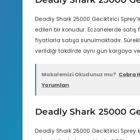
Deadly Shark 25000 Geciktirici Sprey’in
edilen bir konudur.
Eczanelerde
satış 
fiyatlarla satışa sunulmaktadır. Sürekl
verildiği takdirde aynı gün kargoya veri
Makalemizi Okudunuz mu?
Cobra H
Yorumları
Deadly Shark 25000 Gec
Deadly Shark 25000 Geciktirici Sprey ku