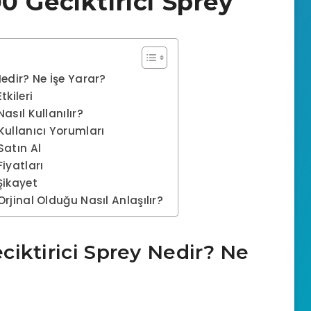
 Geciktirici Sprey
edir? Ne İşe Yarar?
kileri
asıl Kullanılır?
Kullanıcı Yorumları
Satın Al
iyatları
Şikayet
rjinal Olduğu Nasıl Anlaşılır?
iktirici Sprey Nedir? Ne