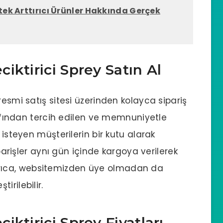
stek Arttırıcı Ürünler Hakkında Gerçek
iktirici Sprey Satın Al
resmi satış sitesi üzerinden kolayca sipariş
arafından tercih edilen ve memnuniyetle
 isteyen müşterilerin bir kutu alarak
şler aynı gün içinde kargoya verilerek
r. Ayrıca, websitemizden üye olmadan da
irilebilir.
ktirici Sprey Fiyatları