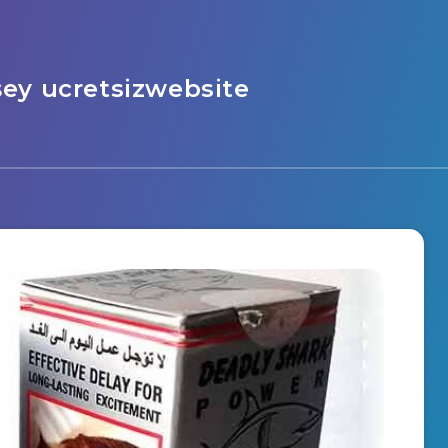
şey ucretsizwebsite