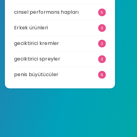
cinsel performans hapları
5
Erkek ürünleri
3
geciktirici kremler
3
geciktirici spreyler
3
penis büyütücüler
9