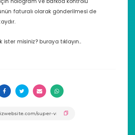
 için hologram ve barkod kontrolü
ürünün faturalı olarak gönderilmesi de
taydır.
ster misiniz? buraya tıklayın..