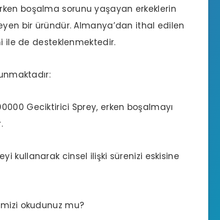
rken boşalma sorunu
yaşayan erkeklerin
eyen bir üründür. Almanya’dan ithal edilen
i ile de desteklenmektedir.
lunmaktadır:
200000
Geciktirici Sprey
, erken boşalmayı
.
reyi kullanarak cinsel ilişki sürenizi eskisine
mizi okudunuz mu?