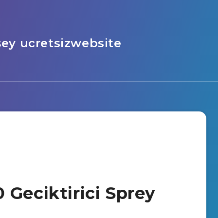
şey ucretsizwebsite
 Geciktirici Sprey