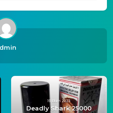
dmin
19 Ekim 2023
Deadly Shark 25000