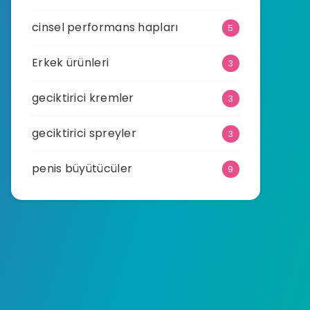
cinsel performans hapları
5
Erkek ürünleri
3
geciktirici kremler
3
geciktirici spreyler
3
penis büyütücüler
9