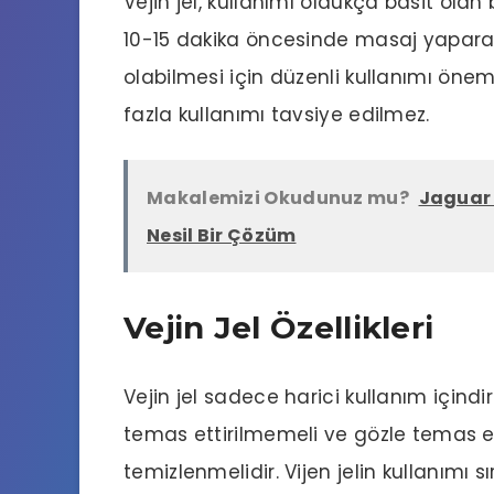
Vejin jel, kullanımı oldukça basit ola
10-15 dakika öncesinde masaj yaparak u
olabilmesi için düzenli kullanımı önem
fazla kullanımı tavsiye edilmez.
Makalemizi Okudunuz mu?
Jaguar 
Nesil Bir Çözüm
Vejin Jel Özellikleri
Vejin jel sadece harici kullanım içindi
temas ettirilmemeli ve gözle temas 
temizlenmelidir. Vijen jelin kullanımı s