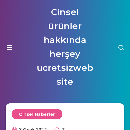
Cinsel
ürünler
hakkında
herşey
ucretsizweb
site
Cinsel Haberler
3 Ocak 2024
21