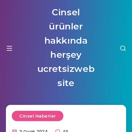
Cinsel
ürünler
hakkında
herşey
ucretsizweb
site
Cinsel Haberler
3 Ocak 2024
49