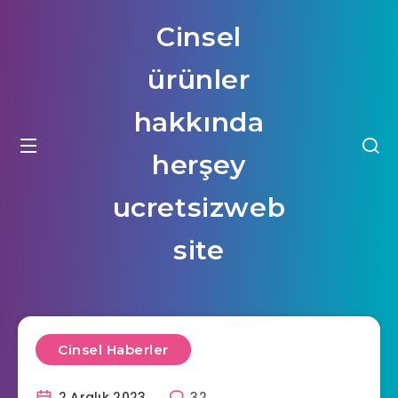
Cinsel
ürünler
hakkında
herşey
ucretsizweb
site
Cinsel Haberler
2 Aralık 2023
32