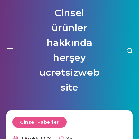
Cinsel
ürünler
hakkında
herşey
ucretsizweb
site
Cinsel Haberler
2 Aralık 2023
35