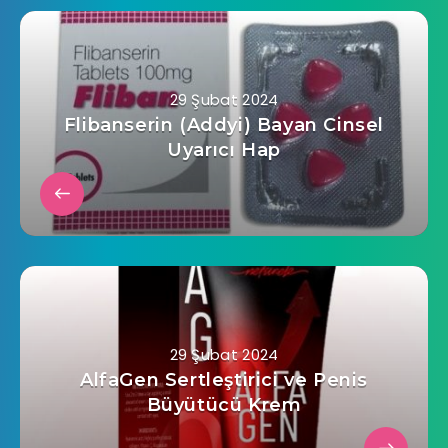
29 Şubat 2024
Flibanserin (Addyi) Bayan Cinsel
Uyarıcı Hap
29 Şubat 2024
AlfaGen Sertleştirici ve Penis
Büyütücü Krem