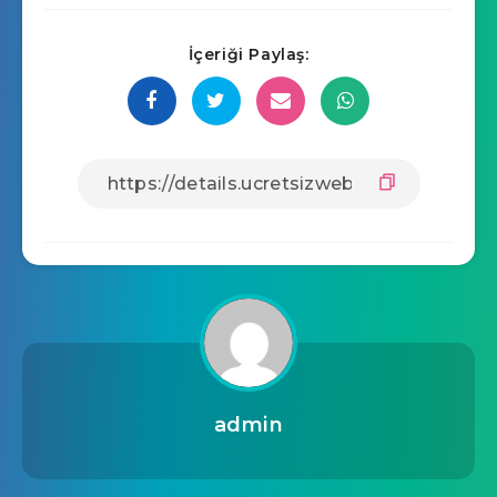
İçeriği Paylaş:
admin