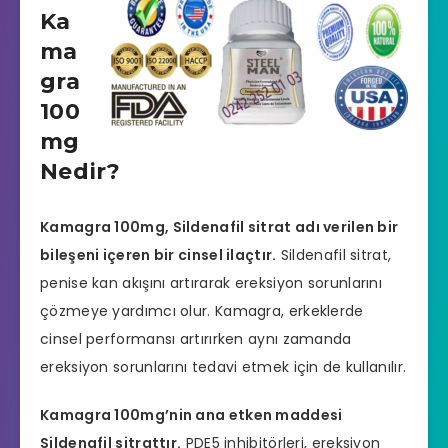
Ka
ma
gra
100
mg
Nedir?
Kamagra 100mg, Sildenafil sitrat adı verilen bir
bileşeni içeren bir cinsel ilaçtır.
Sildenafil sitrat,
penise kan akışını artırarak ereksiyon sorunlarını
çözmeye yardımcı olur. Kamagra, erkeklerde
cinsel performansı artırırken aynı zamanda
ereksiyon sorunlarını tedavi etmek için de kullanılır.
Kamagra 100mg’nin ana etken maddesi
Sildenafil sitrattır.
PDE5 inhibitörleri, ereksiyon