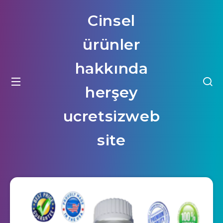
Cinsel
ürünler
hakkında
herşey
ucretsizweb
site