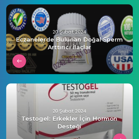
20 Şubat 2024
Eczanelerde Bulunan Doğal Sperm
Arttırıcı İlaçlar
20 Şubat 2024
Testogel: Erkekler İçin Hormon
Desteği