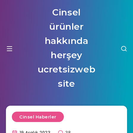
Cinsel
ürünler
hakkında
herşey
ucretsizweb
site
Cinsel Haberler
19 Aralık 2023
38