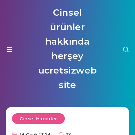
Cinsel
ürünler
hakkında
herşey
ucretsizweb
site
Cinsel Haberler
14 Ocak 2024
33