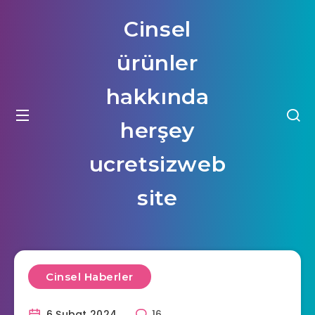
Cinsel
ürünler
hakkında
herşey
ucretsizweb
site
Cinsel Haberler
6 Şubat 2024
16