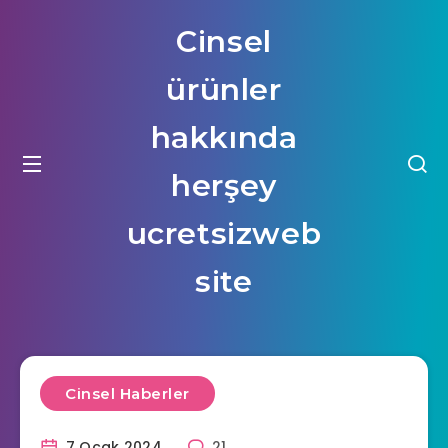
Cinsel
ürünler
hakkında
herşey
ucretsizweb
site
Cinsel Haberler
7 Ocak 2024
21