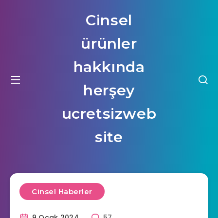
Cinsel
ürünler
hakkında
herşey
ucretsizweb
site
Cinsel Haberler
9 Ocak 2024
57