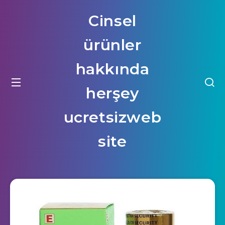
Cinsel
ürünler
hakkında
herşey
ucretsizweb
site