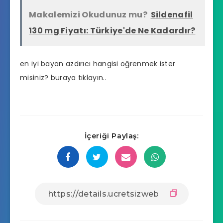
Makalemizi Okudunuz mu?
Sildenafil
130 mg Fiyatı: Türkiye'de Ne Kadardır?
en iyi bayan azdırıcı hangisi
öğrenmek ister
misiniz? buraya tıklayın..
İçeriği Paylaş: