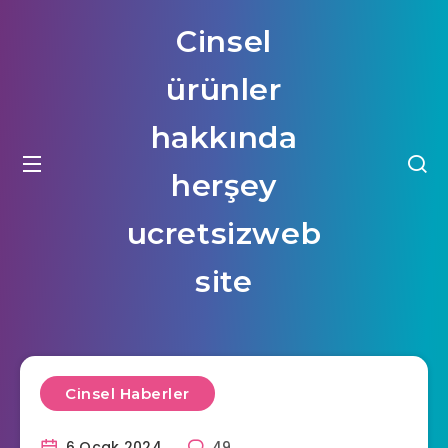
Cinsel
ürünler
hakkında
herşey
ucretsizweb
site
Cinsel Haberler
6 Ocak 2024
49