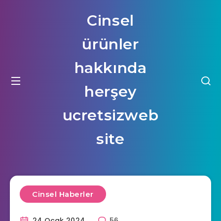
Cinsel
ürünler
hakkında
herşey
ucretsizweb
site
Cinsel Haberler
24 Ocak 2024
56