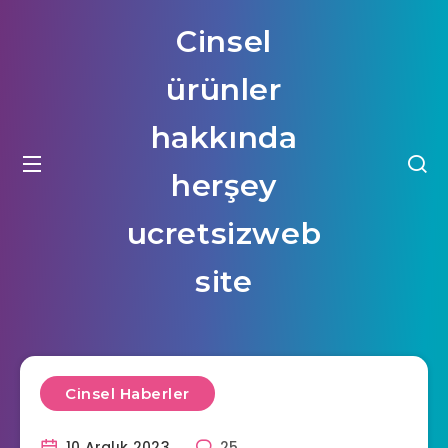
Cinsel
ürünler
hakkında
herşey
ucretsizweb
site
Cinsel Haberler
10 Aralık 2023
25