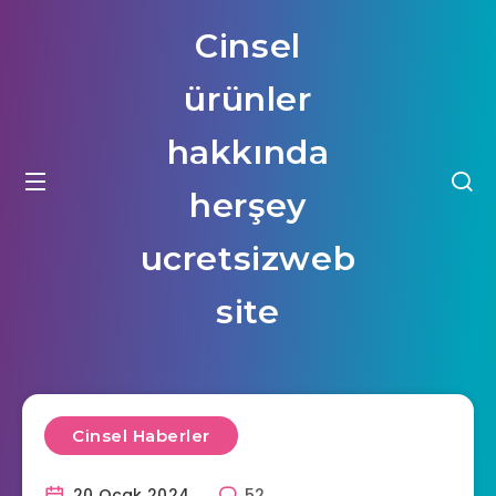
Cinsel
ürünler
hakkında
herşey
ucretsizweb
site
Cinsel Haberler
20 Ocak 2024
52