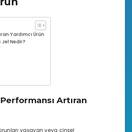
Ürün
rtıran Yardımcı Ürün
i Jel Nedir?
ı
el Performansı Artıran
orunları
yaşayan veya cinsel