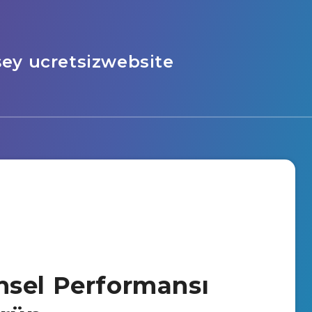
şey ucretsizwebsite
Cinsel Performansı