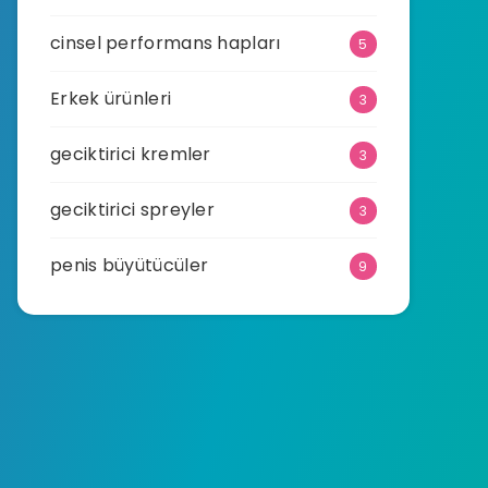
cinsel performans hapları
5
Erkek ürünleri
3
geciktirici kremler
3
geciktirici spreyler
3
penis büyütücüler
9