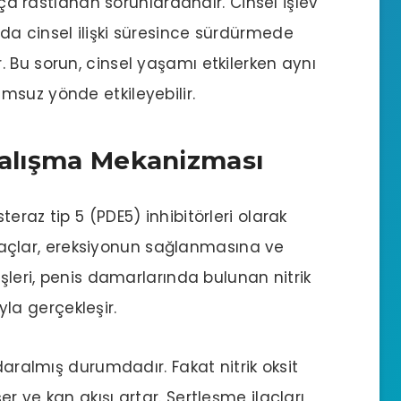
ıkça rastlanan sorunlardandır. Cinsel işlev
da cinsel ilişki süresince sürdürmede
 Bu sorun, cinsel yaşamı etkilerken aynı
msuz yönde etkileyebilir.
 Çalışma Mekanizması
steraz tip 5 (PDE5) inhibitörleri olarak
 ilaçlar, ereksiyonun sağlanmasına ve
işleri, penis damarlarında bulunan nitrik
ıyla gerçekleşir.
daralmış durumdadır. Fakat nitrik oksit
 ve kan akışı artar. Sertleşme ilaçları,