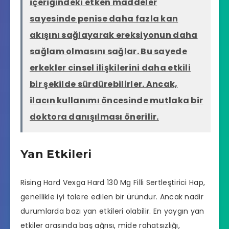
içeriğindeki etken maddeler
sayesinde penise daha fazla kan
akışını sağlayarak ereksiyonun daha
sağlam olmasını sağlar. Bu sayede
erkekler cinsel ilişkilerini daha etkili
bir şekilde sürdürebilirler. Ancak,
ilacın kullanımı öncesinde mutlaka bir
doktora danışılması önerilir.
Yan Etkileri
Rising Hard Vexga Hard 130 Mg Filli Sertleştirici Hap,
genellikle iyi tolere edilen bir üründür. Ancak nadir
durumlarda bazı yan etkileri olabilir. En yaygın yan
etkiler arasında baş ağrısı, mide rahatsızlığı,