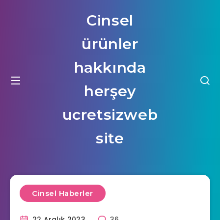
Cinsel
ürünler
hakkında
herşey
ucretsizweb
site
Cinsel Haberler
22 Aralık 2023
36