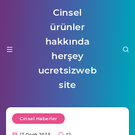
Cinsel
ürünler
hakkında
herşey
ucretsizweb
site
Cinsel Haberler
17 Ocak 2024
43