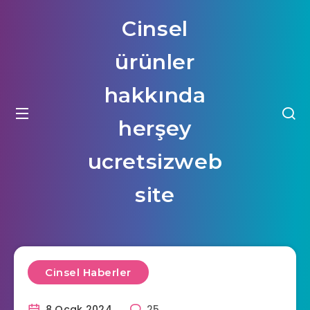
Cinsel
ürünler
hakkında
herşey
ucretsizweb
site
Cinsel Haberler
8 Ocak 2024
25