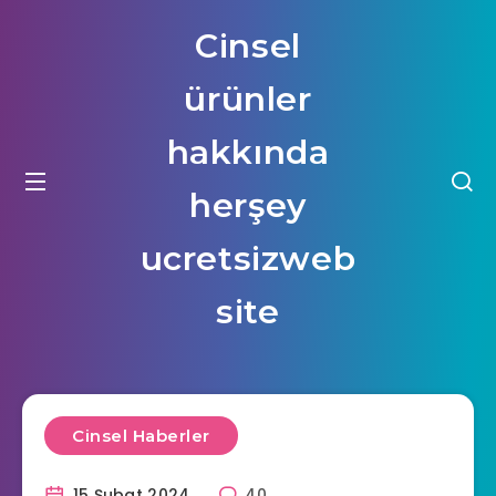
Cinsel
ürünler
hakkında
herşey
ucretsizweb
site
Cinsel Haberler
15 Şubat 2024
40