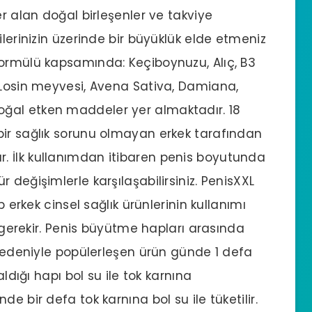
er alan doğal birleşenler ve takviye
ilerinizin üzerinde bir büyüklük elde etmeniz
formülü kapsamında: Keçiboynuzu, Alıç, B3
 Losin meyvesi, Avena Sativa, Damiana,
ğal etken maddeler yer almaktadır. 18
bir sağlık sorunu olmayan erkek tarafından
 İlk kullanımdan itibaren penis boyutunda
 değişimlerle karşılaşabilirsiniz. PenisXXL
p erkek cinsel sağlık ürünlerinin kullanımı
i gerekir. Penis büyütme hapları arasında
i nedeniyle popülerleşen ürün günde 1 defa
aldığı hapı bol su ile tok karnına
e bir defa tok karnına bol su ile tüketilir.