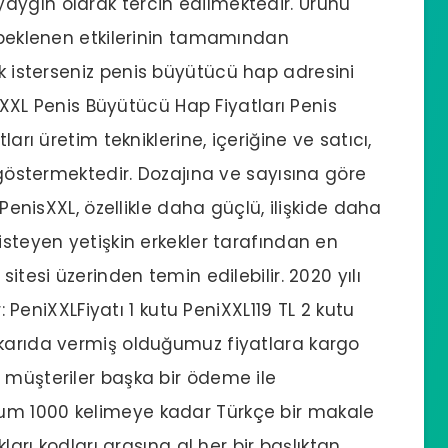
aygın olarak tercih edilmektedir. Ürünü
k beklenen etkilerinin tamamından
k isterseniz
penis büyütücü hap
adresini
nisXXL Penis Büyütücü Hap Fiyatları Penis
ları üretim tekniklerine, içeriğine ve satıcı,
k göstermektedir. Dozajına ve sayısına göre
 PenisXXL, özellikle daha güçlü, ilişkide daha
isteyen yetişkin erkekler tarafından en
itesi üzerinden temin edilebilir. 2020 yılı
r: PeniXXLFiyatı 1 kutu PeniXXL119 TL 2 kutu
ukarıda vermiş olduğumuz fiyatlara kargo
 müşteriler başka bir ödeme ile
um 1000 kelimeye kadar Türkçe bir makale
kları kodları arasına al her bir başlıktan