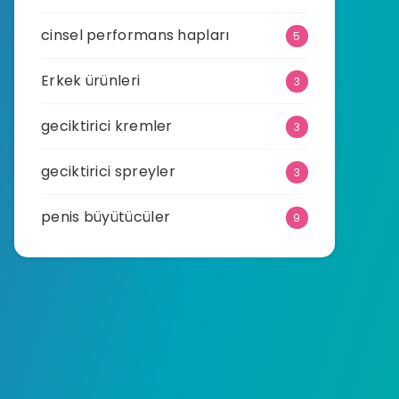
cinsel performans hapları
5
Erkek ürünleri
3
geciktirici kremler
3
geciktirici spreyler
3
penis büyütücüler
9