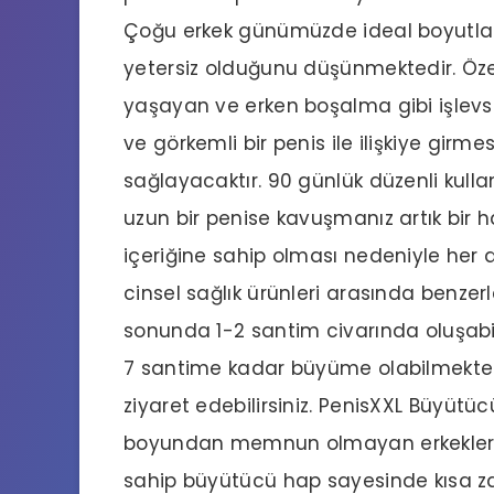
Çoğu erkek günümüzde ideal boyutl
yetersiz olduğunu düşünmektedir. Özell
yaşayan ve erken boşalma gibi işlevs
ve görkemli bir penis ile ilişkiye girm
sağlayacaktır. 90 günlük düzenli kul
uzun bir penise kavuşmanız artık bir h
içeriğine sahip olması nedeniyle her 
cinsel sağlık ürünleri arasında benzerl
sonunda 1-2 santim civarında oluşab
7 santime kadar büyüme olabilmektedir
ziyaret edebilirsiniz. PenisXXL
Büyütüc
boyundan memnun olmayan erkeklerin 
sahip büyütücü hap sayesinde kısa z