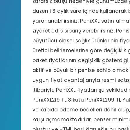
zararsız oluşu nedeniyle günümüzde y
düzenli 3 aylık süre içinde kullanara
yararlanabilirsiniz. PeniXXL satın alma
ziyaret edip sipariş verebilirsiniz. Pe
büyütücü cinsel sağlık ürünlerinin fiyat
üretici belirlemelerine göre değişikli
paket fiyatlarının değişiklik gösterdiği
aktif ve büyük bir penise sahip olmak 
uygun fiyat avantajlarıyla resmi satış s
itibariyle PeniXXL fiyatları şu şekildedi
PeniXXL219 TL 3 kutu PeniXXL299 TL Y
ve kapıda ödeme bedelleri dahil olup,
karşılaşmamaktadırlar. benzer minim
oluştur ve HTML başlıkları ekle bu başlı