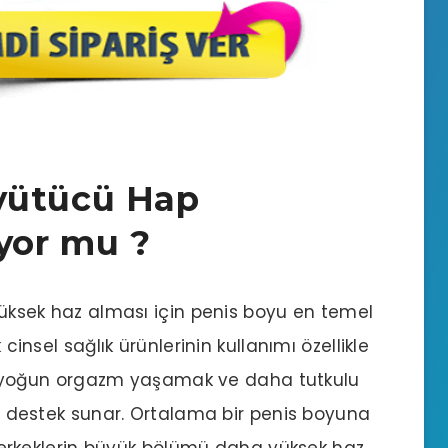
yütücü Hap
ıyor mu ?
 yüksek haz alması için penis boyu en temel
 cinsel sağlık ürünlerinin kullanımı özellikle
arak yoğun orgazm yaşamak ve daha tutkulu
çin destek sunar. Ortalama bir penis boyuna
keklerin büyük bölümü daha yüksek haz