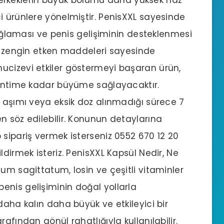
i ürünlere yönelmiştir. PenisXXL sayesinde
 sağlaması ve penis gelişiminin desteklenmesi
el zengin etken maddeleri sayesinde
ucizevi etkiler göstermeyi başaran ürün,
 santime kadar büyüme sağlayacaktır.
z aşımı veya eksik doz alınmadığı sürece 7
n söz edilebilir. Konunun detaylarına
 sipariş vermek isterseniz 0552 670 12 20
ldirmek isteriz. PenisXXL Kapsül Nedir, Ne
um sagittatum, losin ve çeşitli vitaminler
enis gelişiminin doğal yollarla
daha kalın daha büyük ve etkileyici bir
afından gönül rahatlığıyla kullanılabilir.