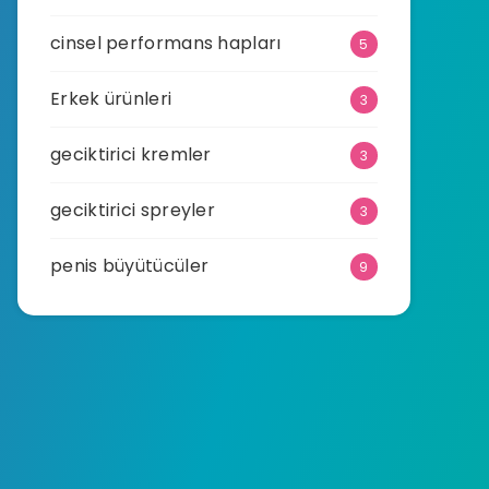
cinsel performans hapları
5
Erkek ürünleri
3
geciktirici kremler
3
geciktirici spreyler
3
penis büyütücüler
9