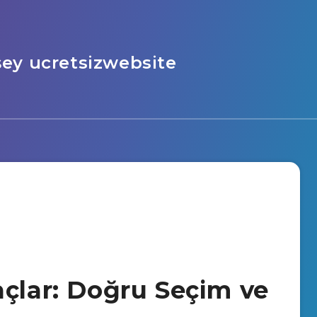
şey ucretsizwebsite
açlar: Doğru Seçim ve