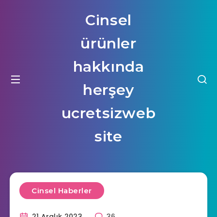
Cinsel
ürünler
hakkında
herşey
ucretsizweb
site
Cinsel Haberler
21 Aralık 2023
36