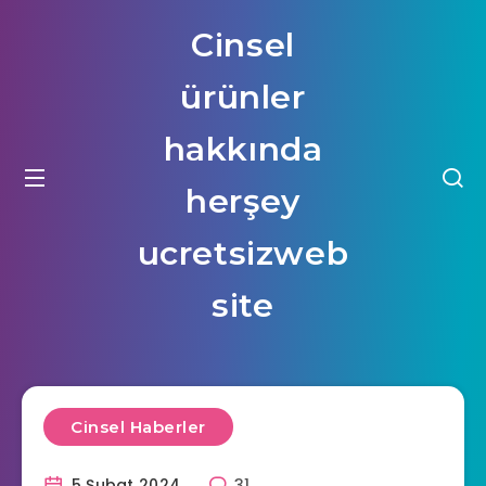
Cinsel
ürünler
hakkında
herşey
ucretsizweb
site
Cinsel Haberler
5 Şubat 2024
31