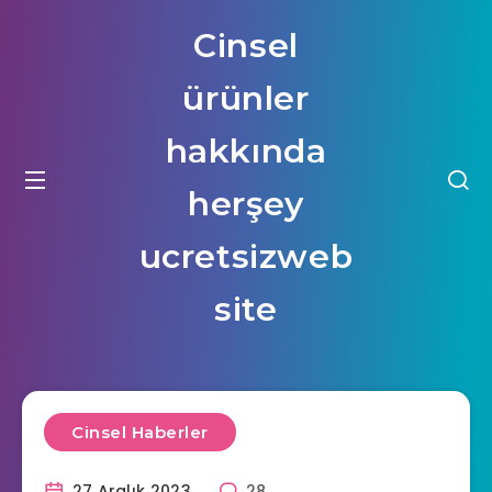
Cinsel
ürünler
hakkında
herşey
ucretsizweb
site
Cinsel Haberler
27 Aralık 2023
28