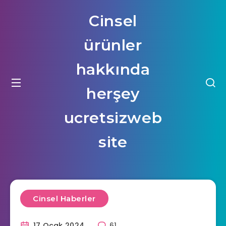
Cinsel
ürünler
hakkında
herşey
ucretsizweb
site
Cinsel Haberler
17 Ocak 2024
61