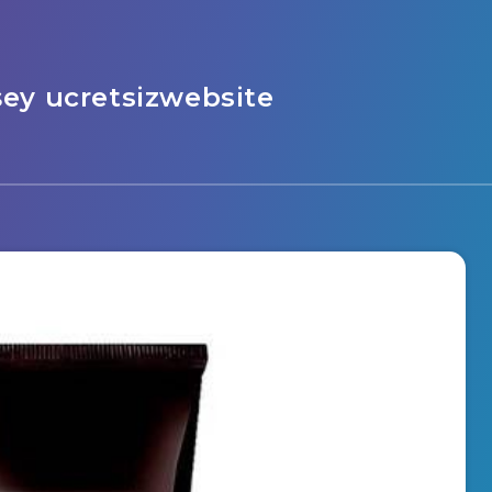
şey ucretsizwebsite