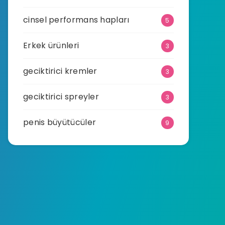
cinsel performans hapları
5
Erkek ürünleri
3
geciktirici kremler
3
geciktirici spreyler
3
penis büyütücüler
9