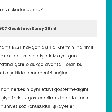
mizi okudunuz mu?
907 Geciktirici Sprey 25 ml
an’s BEST Kayganlaştırıcı Krem’in indirimli
maktadır ve siparişleriniz aynı gün
iyatına göre oldukça avantajlı olan bu
k bir şekilde denemenizi sağlar.
anan herkesin aynı etkiyi göstermediğini
şiye farklılık gösterebilmektedir. Kullanıcı
uniyet söz konusudur. Şikayetler