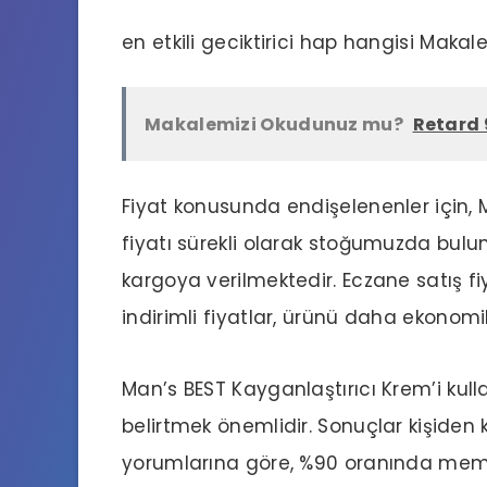
en etkili geciktirici hap hangisi
Makale
Makalemizi Okudunuz mu?
Retard 
Fiyat konusunda endişelenenler için, M
fiyatı sürekli olarak stoğumuzda bulun
kargoya verilmektedir.
Eczane
satış f
indirimli fiyatlar, ürünü daha ekonomi
Man’s BEST Kayganlaştırıcı Krem’i kull
belirtmek önemlidir. Sonuçlar kişiden ki
yorumlarına göre, %90 oranında memn