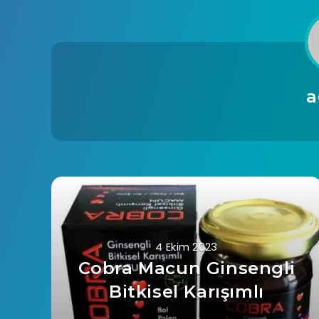
a
4 Ekim 2023
Cobra Macun Ginsengli
Bitkisel Karışımlı