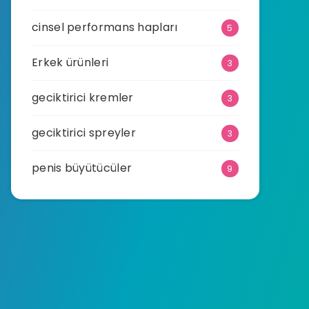
cinsel performans hapları
5
Erkek ürünleri
3
geciktirici kremler
3
geciktirici spreyler
3
penis büyütücüler
9