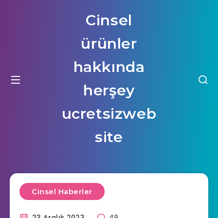
Cinsel
ürünler
hakkında
herşey
ucretsizweb
site
Cinsel Haberler
23 Aralık 2023
49