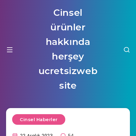
Cinsel
ürünler
hakkında
herşey
ucretsizweb
site
Cinsel Haberler
22 Aralık 2023
54