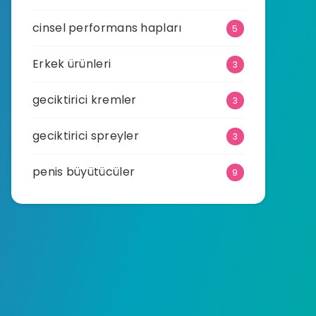
cinsel performans hapları
5
Erkek ürünleri
3
geciktirici kremler
3
geciktirici spreyler
3
penis büyütücüler
9