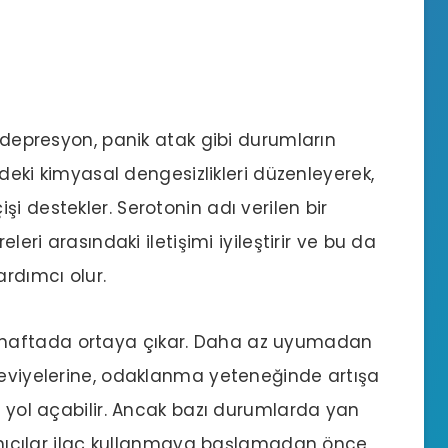
, depresyon, panik atak gibi durumların
indeki kimyasal dengesizlikleri düzenleyerek,
i destekler. Serotonin adı verilen bir
leri arasındaki iletişimi iyileştirir ve bu da
ardımcı olur.
irkaç haftada ortaya çıkar. Daha az uyumadan
seviyelerine, odaklanma yeteneğinde artışa
e yol açabilir. Ancak bazı durumlarda yan
llanıcılar ilaç kullanmaya başlamadan önce