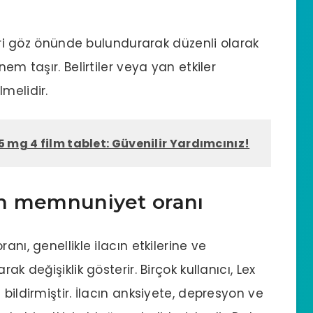
ileri göz önünde bulundurarak düzenli olarak
em taşır. Belirtiler veya yan etkiler
melidir.
5 mg 4 film tablet: Güvenilir Yardımcınız!
rın memnuniyet oranı
anı, genellikle ilacın etkilerine ve
ak değişiklik gösterir. Birçok kullanıcı, Lex
bildirmiştir. İlacın anksiyete, depresyon ve