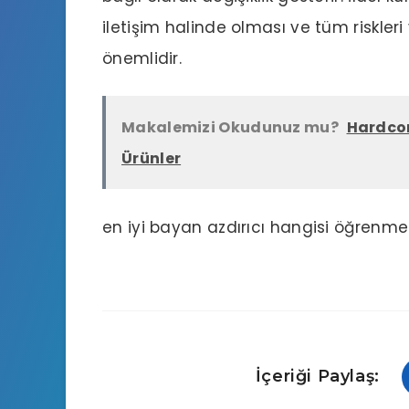
iletişim halinde olması ve tüm riskle
önemlidir.
Makalemizi Okudunuz mu?
Hardcor
Ürünler
en iyi bayan azdırıcı hangisi
öğrenmek i
İçeriği Paylaş: