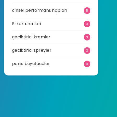
cinsel performans hapları
5
Erkek ürünleri
3
geciktirici kremler
3
geciktirici spreyler
3
penis büyütücüler
9