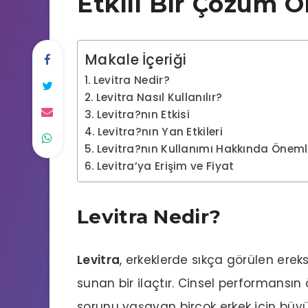
Etkili Bir Çözüm Ol
Makale İçeriği
Levitra Nedir?
Levitra Nasıl Kullanılır?
Levitra?nın Etkisi
Levitra?nın Yan Etkileri
Levitra?nın Kullanımı Hakkında Önemli 
Levitra’ya Erişim ve Fiyat
Levitra Nedir?
Levitra
, erkeklerde sıkça görülen erek
sunan bir ilaçtır. Cinsel performans
sorunu
yaşayan birçok erkek için büyü