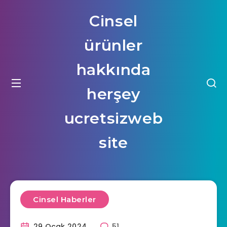
Cinsel
ürünler
hakkında
herşey
ucretsizweb
site
Cinsel Haberler
29 Ocak 2024
51