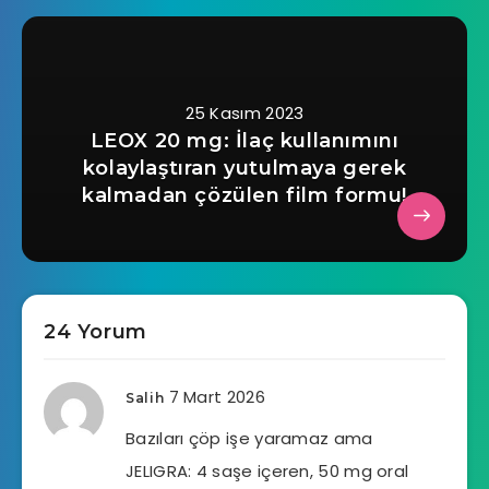
25 Kasım 2023
LEOX 20 mg: İlaç kullanımını
kolaylaştıran yutulmaya gerek
kalmadan çözülen film formu!
24 Yorum
7 Mart 2026
Salih
Bazıları çöp işe yaramaz ama
JELIGRA: 4 saşe içeren, 50 mg oral