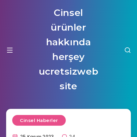
Cinsel
ürünler
hakkında
herşey
ucretsizweb
site
Cinsel Haberler
25 Kasım 2023
24