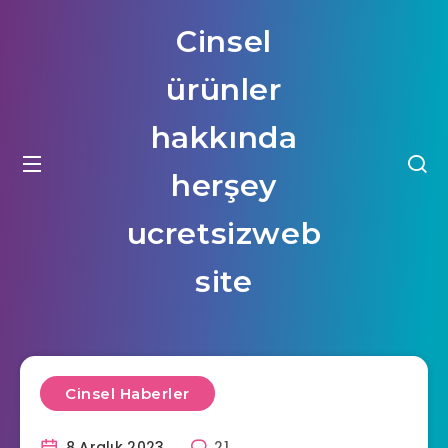
Cinsel
ürünler
hakkında
herşey
ucretsizweb
site
Cinsel Haberler
8 Aralık 2023
21