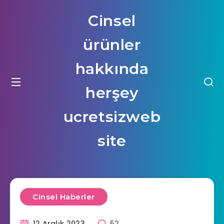
Cinsel
ürünler
hakkında
herşey
ucretsizweb
site
Cinsel Haberler
12 Aralık 2023
52