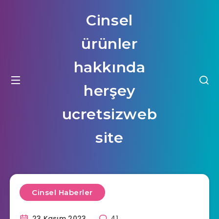
Cinsel
ürünler
hakkında
herşey
ucretsizweb
site
Cinsel Haberler
23 Kasım 2023
41