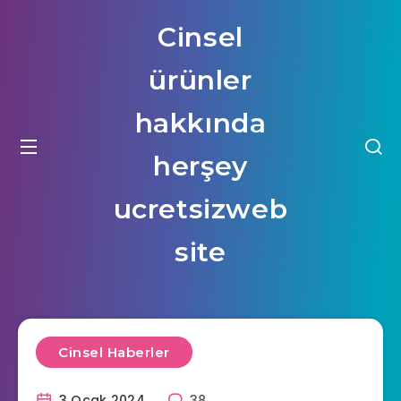
Cinsel
ürünler
hakkında
herşey
ucretsizweb
site
Cinsel Haberler
3 Ocak 2024
38