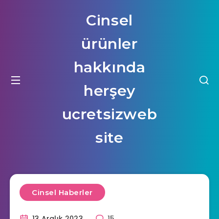
Cinsel
ürünler
hakkında
herşey
ucretsizweb
site
Cinsel Haberler
13 Aralık 2023
15