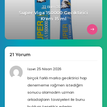
22 Ekim 2023
Super Viga 150000 Geciktirici
Krem 15 ml
21 Yorum
25 Nisan 2026
İzzet
birçok farklı marka geciktirici hap
denememe rağmen istediğim
sonucu alamadım uzman
arkadaşların tavsiyeleri ile bunu
buldum teşekkür ederim