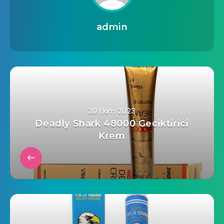
admin
20 Ekim 2023
Deadly Shark 48000 Geciktirici
Krem