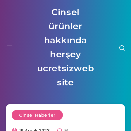
Cinsel
ürünler
hakkında
herşey
ucretsizweb
site
Cinsel Haberler
19 Aralık 2023
51