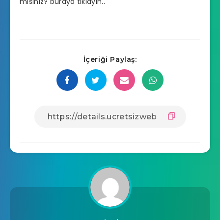
misiniz? buraya tıklayın..
İçeriği Paylaş: