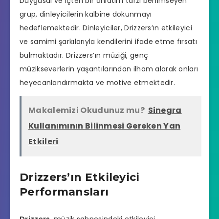
Duygusal ve içten bir anlatım tarzı benimseyen
grup, dinleyicilerin kalbine dokunmayı
hedeflemektedir. Dinleyiciler, Drizzers’ın etkileyici
ve samimi şarkılarıyla kendilerini ifade etme fırsatı
bulmaktadır. Drizzers’ın müziği, genç
müzikseverlerin yaşantılarından ilham alarak onları
heyecanlandırmakta ve motive etmektedir.
Makalemizi Okudunuz mu?
Sinegra
Kullanımının Bilinmesi Gereken Yan
Etkileri
Drizzers’ın Etkileyici
Performansları
Drizzers
, müzik sahnesindeki etkileyici