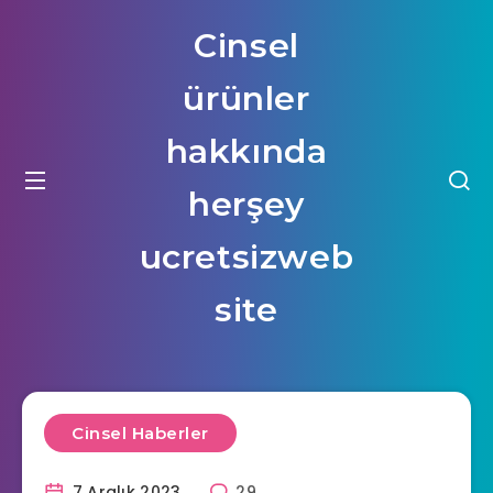
Cinsel
ürünler
hakkında
herşey
ucretsizweb
site
Cinsel Haberler
7 Aralık 2023
29