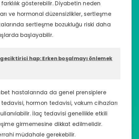
arklılık gösterebilir. Diyabetin neden
ları ve hormonal düzensizlikler, sertleşme
talarında sertleşme bozukluğu riski daha
şlarda başlayabilir.
l geciktirici hap: Erken boşalmayı önlemek
bet hastalarında da genel prensiplere
aç tedavisi, hormon tedavisi, vakum cihazları
nılabilir. İlaç tedavisi genellikle etkili
kileşime girmemesine dikkat edilmelidir.
errahi müdahale gerekebilir.