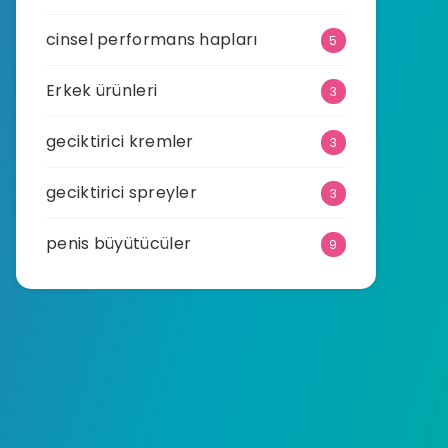
cinsel performans hapları
5
Erkek ürünleri
3
geciktirici kremler
3
geciktirici spreyler
3
penis büyütücüler
9